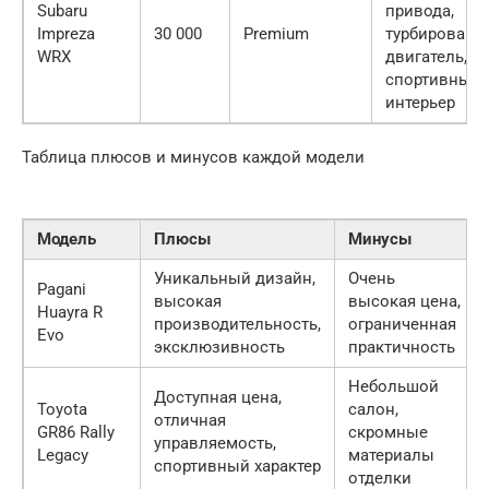
Subaru
привода,
Impreza
30 000
Premium
турбированн
WRX
двигатель,
спортивный
интерьер
Таблица плюсов и минусов каждой модели
Модель
Плюсы
Минусы
Уникальный дизайн,
Очень
Pagani
высокая
высокая цена,
Huayra R
производительность,
ограниченная
Evo
эксклюзивность
практичность
Небольшой
Доступная цена,
Toyota
салон,
отличная
GR86 Rally
скромные
управляемость,
Legacy
материалы
спортивный характер
отделки