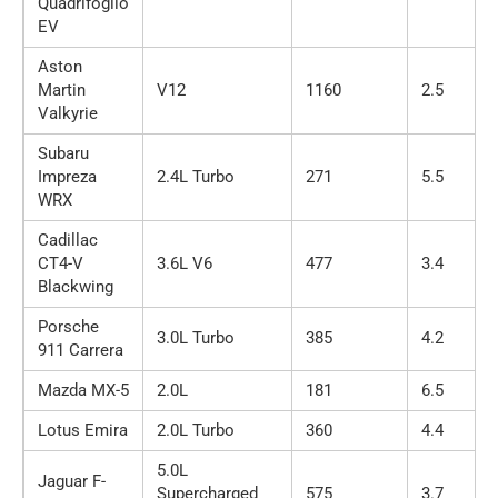
Quadrifoglio
EV
Aston
Martin
V12
1160
2.5
Valkyrie
Subaru
Impreza
2.4L Turbo
271
5.5
WRX
Cadillac
CT4-V
3.6L V6
477
3.4
Blackwing
Porsche
3.0L Turbo
385
4.2
911 Carrera
Mazda MX-5
2.0L
181
6.5
Lotus Emira
2.0L Turbo
360
4.4
5.0L
Jaguar F-
Supercharged
575
3.7