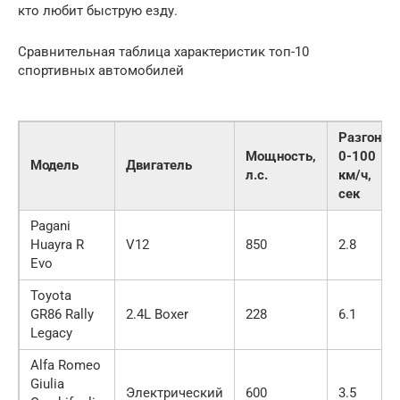
кто любит быструю езду.
Сравнительная таблица характеристик топ-10
спортивных автомобилей
Разгон
Мощность,
0-100
Модель
Двигатель
л.с.
км/ч,
сек
Pagani
Huayra R
V12
850
2.8
Evo
Toyota
GR86 Rally
2.4L Boxer
228
6.1
Legacy
Alfa Romeo
Giulia
Электрический
600
3.5