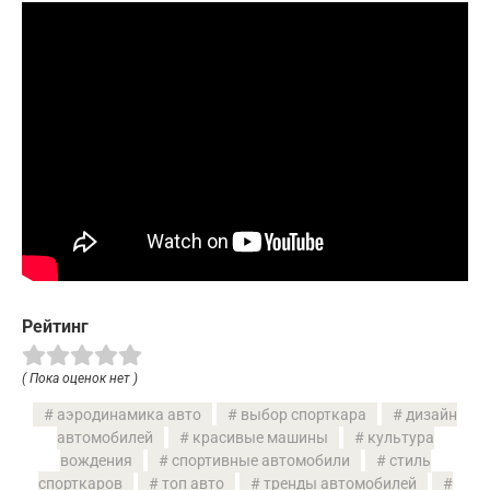
Рейтинг
( Пока оценок нет )
аэродинамика авто
выбор спорткара
дизайн
автомобилей
красивые машины
культура
вождения
спортивные автомобили
стиль
спорткаров
топ авто
тренды автомобилей