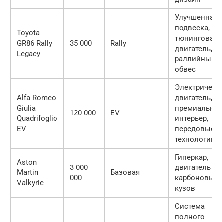
Улучшенная
подвеска,
Toyota
тюнингован
GR86 Rally
35 000
Rally
двигатель,
Legacy
раллийный
обвес
Электрическ
Alfa Romeo
двигатель,
Giulia
премиальны
120 000
EV
Quadrifoglio
интерьер,
EV
передовые
технологии
Гиперкар,
Aston
3 000
двигатель V1
Martin
Базовая
000
карбоновый
Valkyrie
кузов
Система
полного