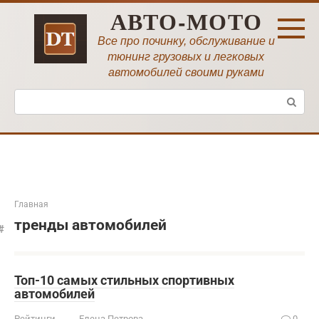
Перейти
АВТО-МОТО
к
контенту
Все про починку, обслуживание и
тюнинг грузовых и легковых
автомобилей своими руками
Поиск:
Главная
тренды автомобилей
Топ-10 самых стильных спортивных
автомобилей
Рейтинги
Елена Петрова
0