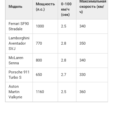
Максимальная
Мощность
0-100
Модель
скорость (км/
(л.с.)
км/ч
ч)
(сек)
Ferrari SF90
1000
2.5
340
Stradale
Lamborghini
Aventador
770
2.8
350
SVJ
McLaren
800
2.8
340
Senna
Porsche 911
650
2.7
330
Turbo S
Aston
Martin
1160
2.5
360
Valkyrie