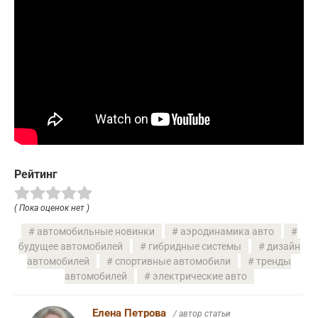
Рейтинг
( Пока оценок нет )
автомобильные новинки
аэродинамика авто
будущее автомобилей
гибридные системы
дизайн
автомобилей
спортивные автомобили
тренды
автомобилей
электрические авто
Елена Петрова
/ автор статьи