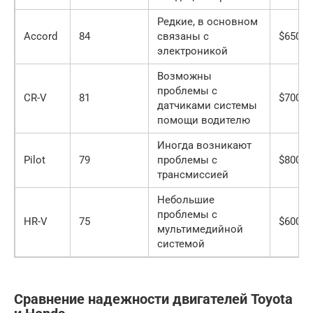
Редкие, в основном
Accord
84
связаны с
$650 —
электроникой
Возможны
проблемы с
CR-V
81
$700 —
датчиками системы
помощи водителю
Иногда возникают
Pilot
79
проблемы с
$800 —
трансмиссией
Небольшие
проблемы с
HR-V
75
$600 —
мультимедийной
системой
Сравнение надежности двигателей Toyota