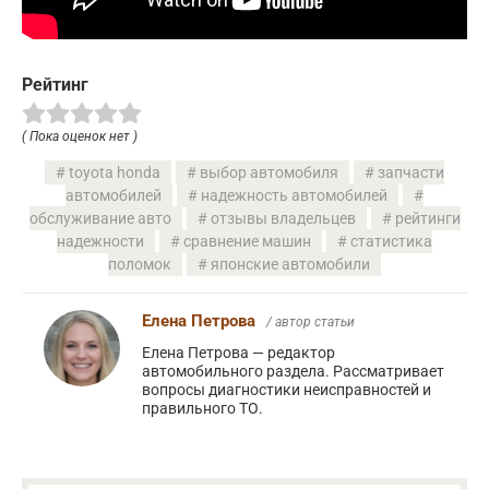
Рейтинг
( Пока оценок нет )
toyota honda
выбор автомобиля
запчасти
автомобилей
надежность автомобилей
обслуживание авто
отзывы владельцев
рейтинги
надежности
сравнение машин
статистика
поломок
японские автомобили
Елена Петрова
/ автор статьи
Елена Петрова — редактор
автомобильного раздела. Рассматривает
вопросы диагностики неисправностей и
правильного ТО.