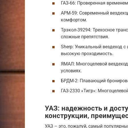
ГАЗ-66: Проверенная времене
АРМ-59: Современный вездехо
комфортом.
Трэкол-39294: Трехосное тран
сложные препятствия.
Sherp: Уникальный вездеход 
высокую проходимость.
ЯМАЛ: Многоцелевой вездеход
условиях.
БРДМ-2: Плавающий брониров
ГАЗ-2330 «Тигр»: Многоцелев
УАЗ: надежность и дост
конструкции‚ преимущес
УАЗ – это, пожалуй, самый популярны