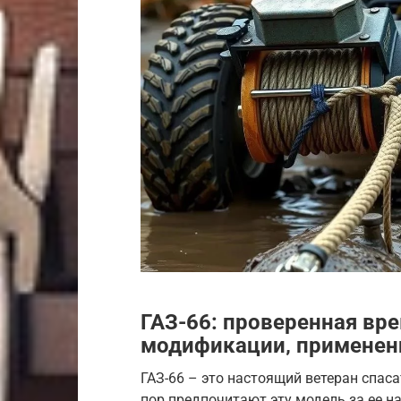
ГАЗ-66: проверенная вр
модификации‚ применен
ГАЗ-66 – это настоящий ветеран спаса
пор предпочитают эту модель за ее н