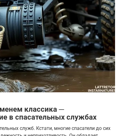
еменем классика ─
ие в спасательных службах
тельных служб. Кстати, многие спасатели до сих
адежность и неприхотливость. Он обладает