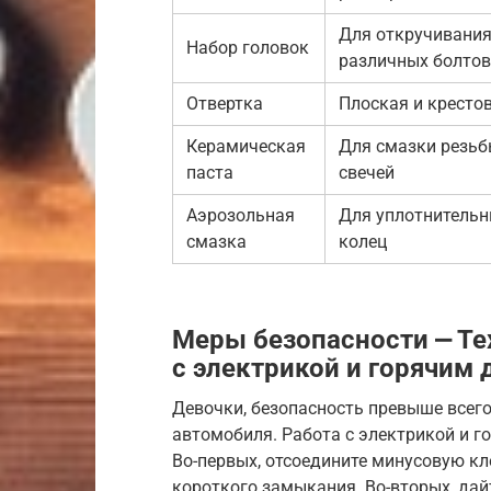
Для откручивани
Набор головок
различных болтов
Отвертка
Плоская и кресто
Керамическая
Для смазки резь
паста
свечей
Аэрозольная
Для уплотнитель
смазка
колец
Меры безопасности ⎼ Те
с электрикой и горячим 
Девочки, безопасность превыше всего!
автомобиля. Работа с электрикой и г
Во-первых, отсоедините минусовую к
короткого замыкания. Во-вторых, дай