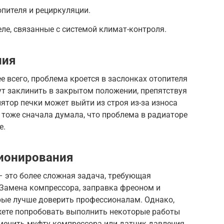
опителя и рециркуляции.
еле, связанные с системой климат-контроля.
ния
рее всего, проблема кроется в заслонках отопителя
ут заклинить в закрытом положении, препятствуя
ятор печки может выйти из строя из-за износа
 тоже сначала думала, что проблема в радиаторе
е.
ионирования
 это более сложная задача, требующая
 Замена компрессора, заправка фреоном и
орые лучше доверить профессионалам. Однако,
ожете попробовать выполнить некоторые работы
менить муфту компрессора или датчик давления