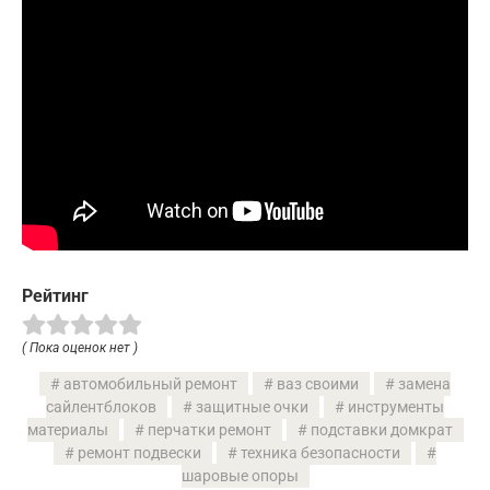
Рейтинг
( Пока оценок нет )
автомобильный ремонт
ваз своими
замена
сайлентблоков
защитные очки
инструменты
материалы
перчатки ремонт
подставки домкрат
ремонт подвески
техника безопасности
шаровые опоры