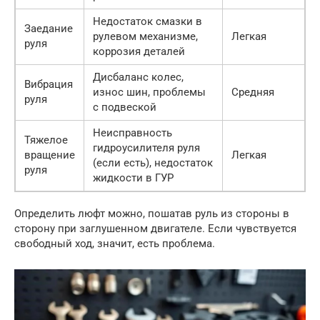
Недостаток смазки в
Заедание
рулевом механизме,
Легкая
руля
коррозия деталей
Дисбаланс колес,
Вибрация
износ шин, проблемы
Средняя
руля
с подвеской
Неисправность
Тяжелое
гидроусилителя руля
вращение
Легкая
(если есть), недостаток
руля
жидкости в ГУР
Определить люфт можно, пошатав руль из стороны в
сторону при заглушенном двигателе. Если чувствуется
свободный ход, значит, есть проблема.