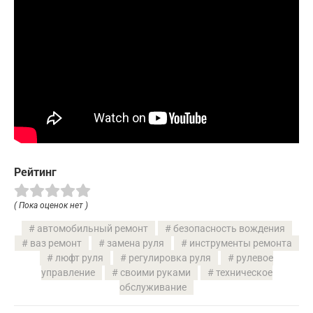
Рейтинг
( Пока оценок нет )
автомобильный ремонт
безопасность вождения
ваз ремонт
замена руля
инструменты ремонта
люфт руля
регулировка руля
рулевое
управление
своими руками
техническое
обслуживание