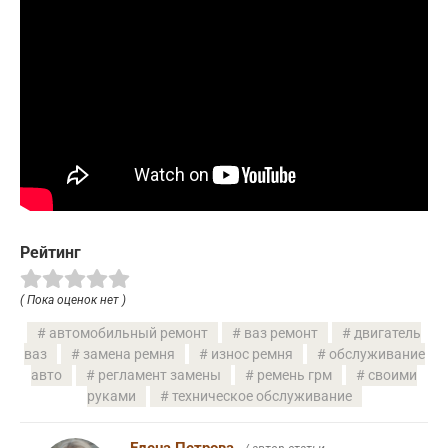
Рейтинг
( Пока оценок нет )
автомобильный ремонт
ваз ремонт
двигатель
ваз
замена ремня
износ ремня
обслуживание
авто
регламент замены
ремень грм
своими
руками
техническое обслуживание
Елена Петрова