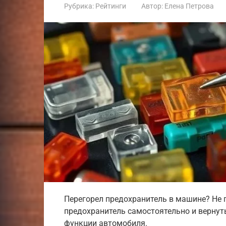
Рубрика:
Рейтинги
Автор:
Елена Петрова
Перегорел предохранитель в машине? Не п
предохранитель самостоятельно и вернуть
функции автомобиля.