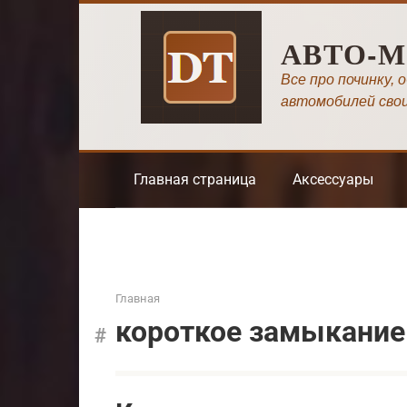
Перейти
к
АВТО-
контенту
Все про починку, 
автомобилей сво
Главная страница
Аксессуары
Главная
короткое замыкание