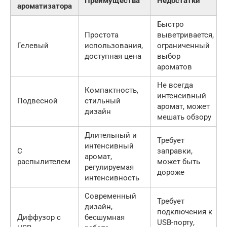
Преимущества
Недостатки
ароматизатора
Быстро
Простота
выветривается,
Гелевый
использования,
ограниченный
доступная цена
выбор
ароматов
Не всегда
Компактность,
интенсивный
Подвесной
стильный
аромат, может
дизайн
мешать обзору
Длительный и
Требует
интенсивный
С
заправки,
аромат,
распылителем
может быть
регулируемая
дороже
интенсивность
Современный
Требует
дизайн,
подключения к
Диффузор с
бесшумная
USB-порту,