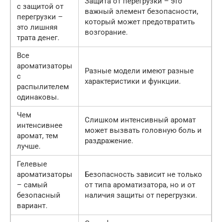
Защита от перегрузки – это
с защитой от
важный элемент безопасности,
перегрузки –
который может предотвратить
это лишняя
возгорание.
трата денег.
Все
ароматизаторы
Разные модели имеют разные
с
характеристики и функции.
распылителем
одинаковы.
Чем
Слишком интенсивный аромат
интенсивнее
может вызвать головную боль и
аромат, тем
раздражение.
лучше.
Гелевые
ароматизаторы
Безопасность зависит не только
– самый
от типа ароматизатора, но и от
безопасный
наличия защиты от перегрузки.
вариант.