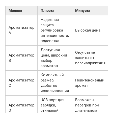
Модель
Плюсы
Минусы
Надежная
защита,
Ароматизатор
регулировка
Высокая цена
A
интенсивности,
подсветка
Доступная
Отсутствие
Ароматизатор
цена, широкий
защиты от
B
выбор
перенапряжения
ароматов
Компактный
Ароматизатор
размер,
Неинтенсивный
C
удобство
аромат
использования
USB-порт для
Возможен
Ароматизатор
зарядки,
перегрев при
D
стильный
длительном