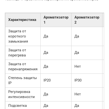
Ароматизатор
Ароматизатор
А
Характеристика
1
2
3
Защита от
короткого
Да
Да
Н
замыкания
Защита от
Да
Да
Н
перегрева
Защита от
Да
Нет
Н
перенапряжения
Степень защиты
IP20
IP30
Б
IP
Регулировка
Да
Нет
Н
интенсивности
Подсветка
Да
Да
Н