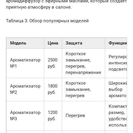
аромадиффузор с эфирными маслами, который создает
приятную атмосферу в салоне.
Таблица 3: Обзор популярных моделей
Модель
Цена
Защита
Функции
Короткое
Регулировк
Ароматизатор
2500
замыкание,
интенсивно
№1
руб.
перегрев,
подсветка,
перенапряжение
Короткое
Широкий
Ароматизатор
1800
замыкание,
выбор
№2
руб.
перегрев
ароматов
Компактн
Ароматизатор
1200
размер,
Перегрев
№3
руб.
удобство
использов