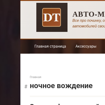
Перейти
к
АВТО-
контенту
Все про починку, 
автомобилей сво
Главная страница
Аксессуары
Главная
ночное вождение