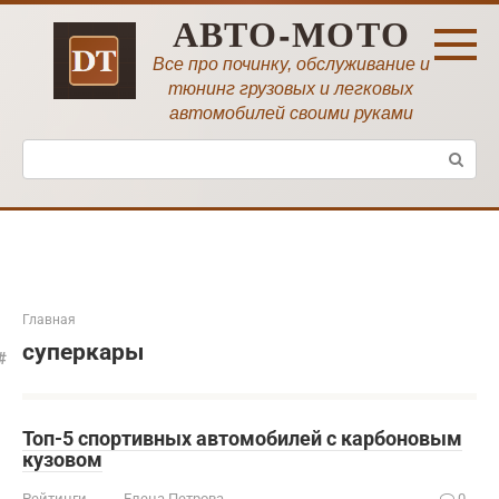
Перейти
АВТО-МОТО
к
контенту
Все про починку, обслуживание и
тюнинг грузовых и легковых
автомобилей своими руками
Поиск:
Главная
суперкары
Топ-5 спортивных автомобилей с карбоновым
кузовом
Рейтинги
Елена Петрова
0