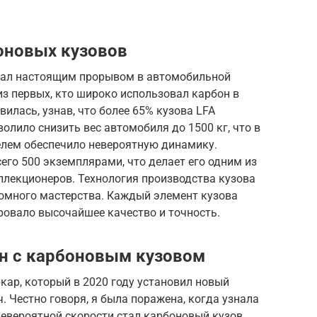
боновых кузовов
 стал настоящим прорывом в автомобильной
из первых, кто широко использовал карбон в
вилась, узнав, что более 65% кузова LFA
волило снизить вес автомобиля до 1500 кг, что в
елем обеспечило невероятную динамику.
его 500 экземплярами, что делает его одним из
лекционеров. Технология производства кузова
ромного мастерства. Каждый элемент кузова
ровало высочайшее качество и точность.
ен с карбоновым кузовом
ркар, который в 2020 году установил новый
ч. Честно говоря, я была поражена, когда узнала
евероятной скорости стал карбоновый кузов,