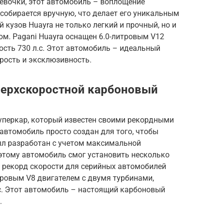
евочки, этот автомобиль – воплощение
собирается вручную, что делает его уникальным
 кузов Huayra не только легкий и прочный, но и
. Pagani Huayra оснащен 6.0-литровым V12
сть 730 л.с. Этот автомобиль – идеальный
орость и эксклюзивность.
Сверхскоростной карбоновый
суперкар, который известен своими рекордными
 автомобиль просто создан для того, чтобы
ыл разработан с учетом максимальной
 этому автомобиль смог установить несколько
 рекорд скорости для серийных автомобилей
итровым V8 двигателем с двумя турбинами,
с. Этот автомобиль – настоящий карбоновый
.