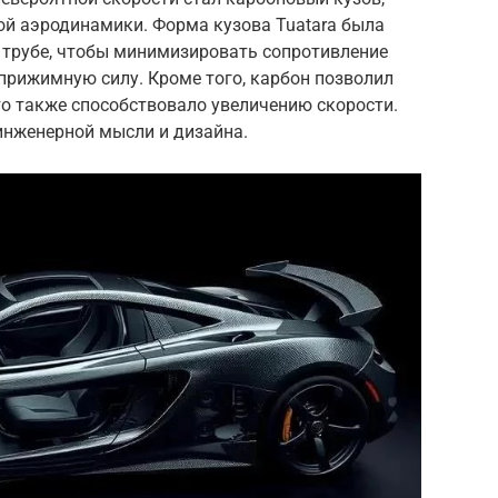
й аэродинамики. Форма кузова Tuatara была
трубе, чтобы минимизировать сопротивление
прижимную силу. Кроме того, карбон позволил
что также способствовало увеличению скорости.
инженерной мысли и дизайна.