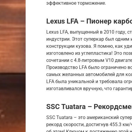
эффективное торможение.
Lexus LFA – Пионер кар
Lexus LFA, выпущенный в 2010 году,
индустрии. Этот суперкар был одним 
конструкции кузова. Я помню, как уди
изготовлено из углепластика! Это поз
сочетании с 4.8-литровым V10 двигат
Производство LFA было ограничено вс
самых желанных автомобилей для кол
LFA была уникальной и требовала ог
изготавливался вручную, что гаранти
SSC Tuatara – Рекордсм
SSC Tuatara – это американский супе
рекорд скорости, достигнув 455.3 км/
об этом! Ключом к достижению этой н