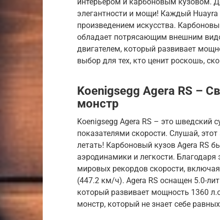
интерьером и карбоновым кузовом. Д
элегантности и мощи! Каждый Huayra 
произведением искусства. Карбоновый
обладает потрясающим внешним видом
двигателем, который развивает мощно
выбор для тех, кто ценит роскошь, ск
Koenigsegg Agera RS – 
монстр
Koenigsegg Agera RS – это шведский 
показателями скорости. Слушай, этот
летать! Карбоновый кузов Agera RS б
аэродинамики и легкости. Благодаря
мировых рекордов скорости, включая
(447.2 км/ч). Agera RS оснащен 5.0-л
который развивает мощность 1360 л.
монстр, который не знает себе равных