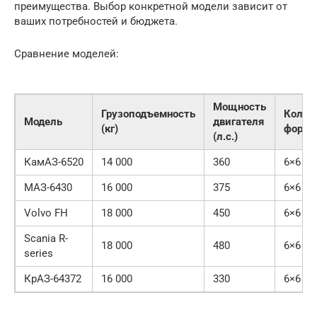
преимущества. Выбор конкретной модели зависит от
ваших потребностей и бюджета.
Сравнение моделей:
Мощность
Грузоподъемность
Колес
Модель
двигателя
(кг)
форму
(л.с.)
КамАЗ-6520
14 000
360
6×6
МАЗ-6430
16 000
375
6×6
Volvo FH
18 000
450
6×6
Scania R-
18 000
480
6×6
series
КрАЗ-64372
16 000
330
6×6