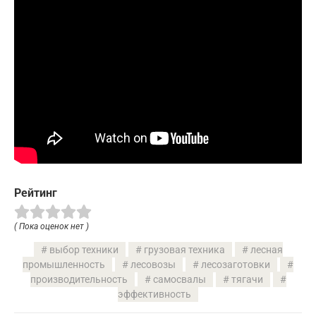
Рейтинг
( Пока оценок нет )
выбор техники
грузовая техника
лесная
промышленность
лесовозы
лесозаготовки
производительность
самосвалы
тягачи
эффективность