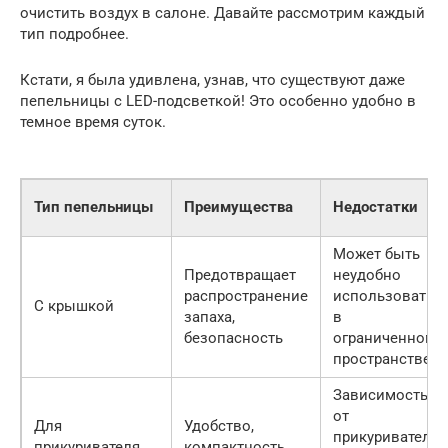
очистить воздух в салоне. Давайте рассмотрим каждый
тип подробнее.
Кстати, я была удивлена, узнав, что существуют даже
пепельницы с LED-подсветкой! Это особенно удобно в
темное время суток.
Тип пепельницы
Преимущества
Недостатки
Может быть
Предотвращает
неудобно
распространение
использовать
С крышкой
запаха,
в
безопасность
ограниченном
пространстве
Зависимость
от
Для
Удобство,
прикуривателя,
прикуривателя
компактность