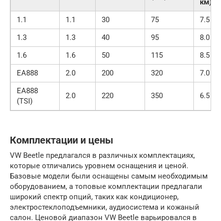
км)
1.1
1.1
30
75
7.5
1.3
1.3
40
95
8.0
1.6
1.6
50
115
8.5
EA888
2.0
200
320
7.0
EA888
2.0
220
350
6.5
(TSI)
Комплектации и цены
VW Beetle предлагался в различных комплектациях,
которые отличались уровнем оснащения и ценой.
Базовые модели были оснащены самым необходимым
оборудованием, а топовые комплектации предлагали
широкий спектр опций, таких как кондиционер,
электростеклоподъемники, аудиосистема и кожаный
салон. Ценовой диапазон VW Beetle варьировался в