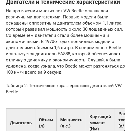
Двигатели и технические характеристики
На протяжении многих лет VW Beetle оснащался
различными двигателями. Первые модели были
оснащены оппозитным двигателем объемом 1,1 литра,
который развивал мощность около 30 лошадиных сил.
Со временем двигатели стали более мощными и
экономичными. В 1970-х годах появились модели с
двигателями объемом 1,6 литра. В современных Beetle
используется двигатель EA888, который обеспечивает
отличную динамику и экономичность. Слушай, я была
удивлена, когда узнала, что Beetle может разгоняться до
100 км/ч всего за 9 секунд!
Таблица 2: Технические характеристики двигателей VW
Beetle
Расхо
Крутящий
Объем
Мощность
топли
Двигатель
момент
(л)
(л.с.)
(л/10
(Нм)