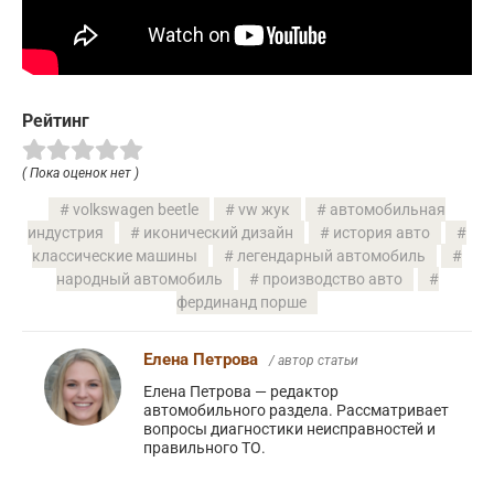
Рейтинг
( Пока оценок нет )
volkswagen beetle
vw жук
автомобильная
индустрия
иконический дизайн
история авто
классические машины
легендарный автомобиль
народный автомобиль
производство авто
фердинанд порше
Елена Петрова
/ автор статьи
Елена Петрова — редактор
автомобильного раздела. Рассматривает
вопросы диагностики неисправностей и
правильного ТО.