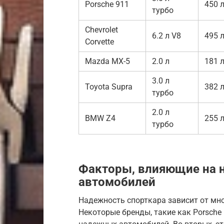
Porsche 911
450 л
турбо
Chevrolet
6.2 л V8
495 л
Corvette
Mazda MX-5
2.0 л
181 л
3.0 л
Toyota Supra
382 л
турбо
2.0 л
BMW Z4
255 л
турбо
Факторы, влияющие на 
автомобилей
Надежность спорткара зависит от мно
Некоторые бренды, такие как Porsche