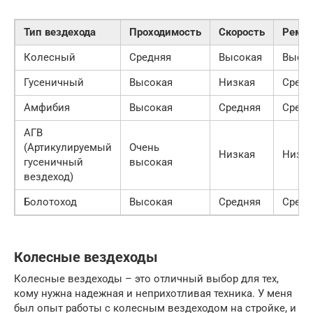
Тип вездехода
Проходимость
Скорость
Ремон
Колесный
Средняя
Высокая
Высо
Гусеничный
Высокая
Низкая
Средн
Амфибия
Высокая
Средняя
Средн
АГВ
(Артикулируемый
Очень
Низкая
Низка
гусеничный
высокая
вездеход)
Болотоход
Высокая
Средняя
Средн
Колесные вездеходы
Колесные вездеходы – это отличный выбор для тех,
кому нужна надежная и неприхотливая техника. У меня
был опыт работы с колесным вездеходом на стройке, и