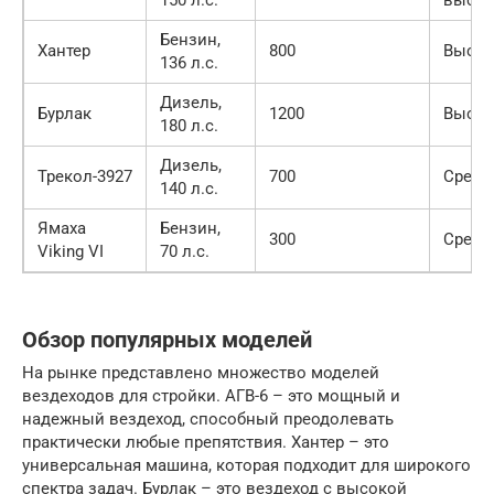
150 л.с.
высок
Бензин,
Хантер
800
Высок
136 л.с.
Дизель,
Бурлак
1200
Высок
180 л.с.
Дизель,
Трекол-3927
700
Средн
140 л.с.
Ямаха
Бензин,
300
Средн
Viking VI
70 л.с.
Обзор популярных моделей
На рынке представлено множество моделей
вездеходов для стройки. АГВ-6 – это мощный и
надежный вездеход, способный преодолевать
практически любые препятствия. Хантер – это
универсальная машина, которая подходит для широкого
спектра задач. Бурлак – это вездеход с высокой