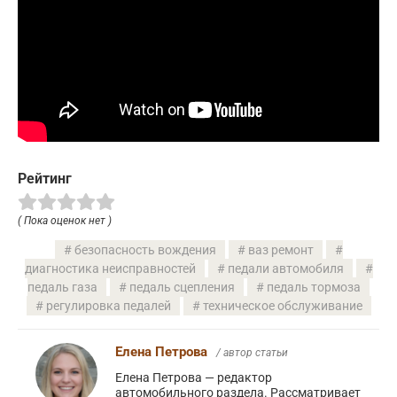
Рейтинг
( Пока оценок нет )
безопасность вождения
ваз ремонт
диагностика неисправностей
педали автомобиля
педаль газа
педаль сцепления
педаль тормоза
регулировка педалей
техническое обслуживание
Елена Петрова
/ автор статьи
Елена Петрова — редактор
автомобильного раздела. Рассматривает