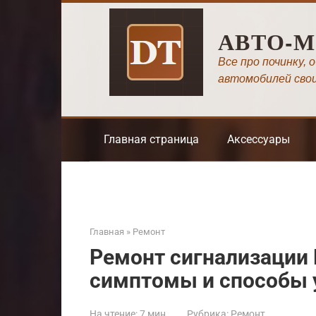
Перейти
к
АВТО-
контенту
Все про починку, 
автомобилей сво
Главная страница
Аксессуары
Главная
»
Ремонт
Ремонт сигнализации H
симптомы и способы 
На чтение:
7 мин
Рубрика:
Ремонт