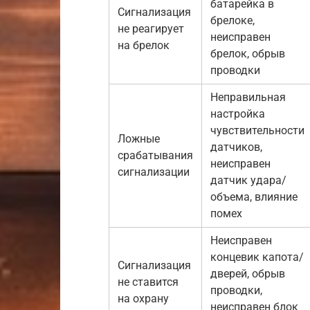
батарейка в
Сигнализация
брелоке,
не реагирует
неисправен
на брелок
брелок, обрыв
проводки
Неправильная
настройка
чувствительности
Ложные
датчиков,
срабатывания
неисправен
сигнализации
датчик удара/
объема, влияние
помех
Неисправен
концевик капота/
Сигнализация
дверей, обрыв
не ставится
проводки,
на охрану
неисправен блок