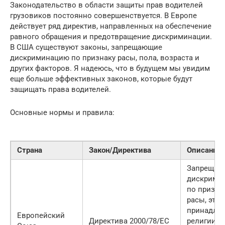
Законодательство в области защиты прав водителей
грузовиков постоянно совершенствуется. В Европе
действует ряд директив, направленных на обеспечение
равного обращения и предотвращение дискриминации.
В США существуют законы, запрещающие
дискриминацию по признаку расы, пола, возраста и
других факторов. Я надеюсь, что в будущем мы увидим
еще больше эффективных законов, которые будут
защищать права водителей.
Основные нормы и правила:
Страна
Закон/Директива
Описание
Запрещае
дискрими
по призна
расы, этн
принадлеж
Европейский
Директива 2000/78/EC
религии,