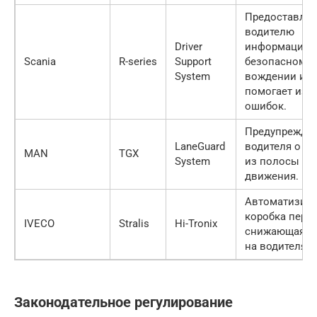
Предоставляе
водителю
Driver
информацию 
Scania
R-series
Support
безопасном
System
вождении и
помогает изб
ошибок.
Предупрежда
LaneGuard
водителя о в
MAN
TGX
System
из полосы
движения.
Автоматизир
коробка перед
IVECO
Stralis
Hi-Tronix
снижающая на
на водителя.
Законодательное регулирование