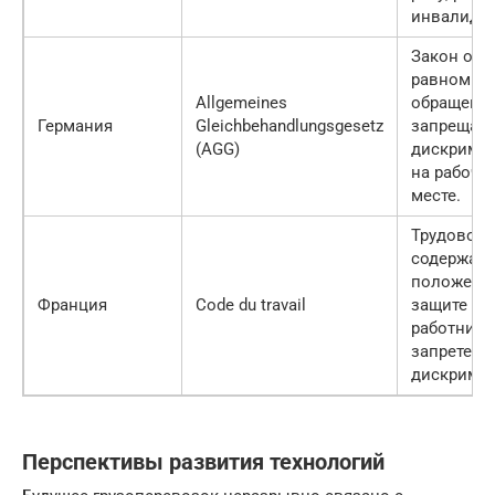
инвалидно
Закон об 
равном
Allgemeines
обращении
Германия
Gleichbehandlungsgesetz
запрещаю
(AGG)
дискрими
на рабоче
месте.
Трудовой 
содержащ
положени
Франция
Code du travail
защите пр
работнико
запрете
дискрими
Перспективы развития технологий