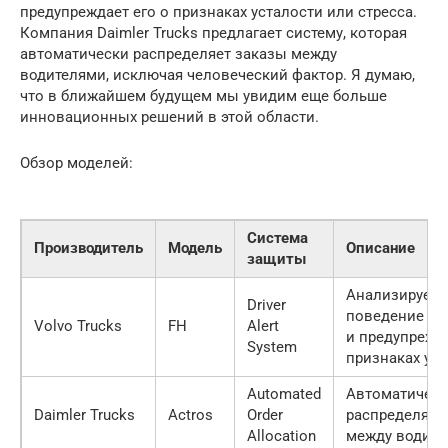
предупреждает его о признаках усталости или стресса.
Компания Daimler Trucks предлагает систему, которая
автоматически распределяет заказы между
водителями, исключая человеческий фактор. Я думаю,
что в ближайшем будущем мы увидим еще больше
инновационных решений в этой области.
Обзор моделей:
Система
Производитель
Модель
Описание
защиты
Анализирует
Driver
поведение во
Volvo Trucks
FH
Alert
и предупрежд
System
признаках уст
Automated
Автоматичес
Daimler Trucks
Actros
Order
распределяет
Allocation
между водите