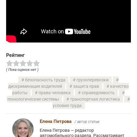
Рейтинг
( Пока оценок нет )
безопасность труда
грузоперевозки
дискриминация водителей
защита прав
качество
работы
права человека
справедливость
технологические системы
транспортная логистика
условия труда
Елена Петрова
/ автор статьи
Елена Петрова — редактор
автомобильного раздела. Рассматривает