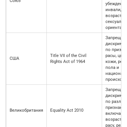
Союз
убеждений
инвалидно
возраста 
сексуальн
ориентаци
Запрещае
дискрими
по призна
Title VII of the Civil
расы, цве
США
Rights Act of 1964
кожи, рели
пола и
национал
происхожд
Запрещае
дискрими
по разли
признакам
Великобритания
Equality Act 2010
включая
возраст, п
расу, рели